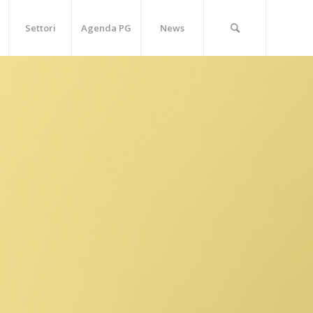
Settori
Agenda PG
News