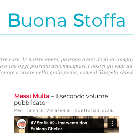
B
uona
S
toffa
stre case, le nostre opere, possano avere degli accompag
sco che oggi possano accompagnare i nostri giovani ad 
ignore e vivere nella gioia piena, come il Vangelo chied
Messi Multa
– Il secondo volume
pubblicato
Per i cammini Vocazionali Ispettoriali locali.