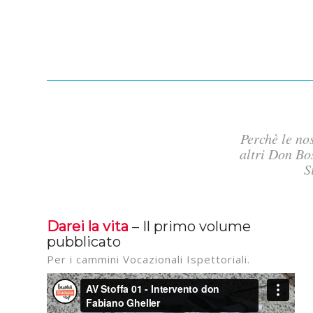
Perchè le no
altri Don Bo
S
Darei la vita
– Il primo volume
pubblicato
Per i cammini Vocazionali Ispettoriali.