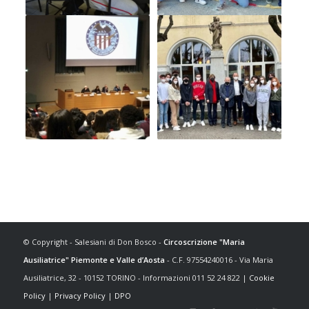
© Copyright - Salesiani di Don Bosco -
Circoscrizione "Maria
Ausiliatrice" Piemonte e Valle d’Aosta
- C.F. 97554240016 - Via Maria
Ausiliatrice, 32 - 10152 TORINO - Informazioni 011 52 24 822 |
Cookie
Policy
|
Privacy Policy
|
DPO