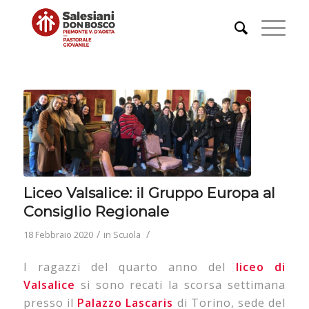
Liceo Valsalice: il Gruppo Europa al
Consiglio Regionale
/
/
18 Febbraio 2020
in
Scuola
I ragazzi del quarto anno del
liceo di
Valsalice
si sono recati la scorsa settimana
presso il
Palazzo Lascaris
di Torino, sede del