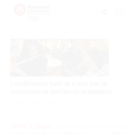
Lombriasco: tutti al Colle per la
conclusione dell’anno scolastico
/
/
14 Giugno 2018
in
Scuola
Sabato 9 giugno
, come da tradizione, tutta la
scuola salesiana di Lombriasco
è salita al
Colle