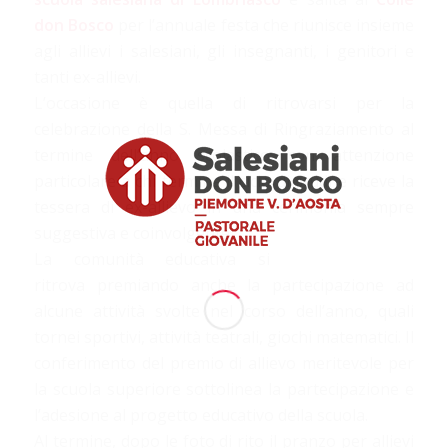
don Bosco
per l’annuale festa che riunisce insieme
agli allievi i salesiani, gli insegnanti, i genitori e
tanti ex-allievi.
L’occasione è quella di ritrovarsi per la
celebrazione della S. Messa di Ringraziamento al
termine dell’anno scolastico con attenzione
particolare a chi termina il ciclo di studi e riceve la
tessera di ex-allievo in una cerimonia sempre
suggestiva e coinvolgente.
La comunità educativa si
ritrova premiando anche la partecipazione ad
alcune attività svolte nel corso dell’anno, quali
tornei sportivi, attività teatrali, giochi matematici. Il
conferimento del premio di allievo meritevole per
la scuola superiore sottolinea la partecipazione e
l’adesione al progetto educativo della scuola.
Al termine, dopo le foto di rito il pranzo per allievi