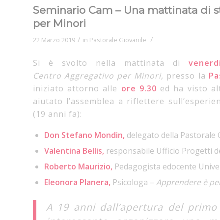
Seminario Cam – Una mattinata di stu
per Minori
/
/
22 Marzo 2019
in
Pastorale Giovanile
Si è svolto nella mattinata di
vener
Centro
Aggregativo per Minori,
presso la
Pa
iniziato attorno alle
ore 9.30
ed ha visto al
aiutato l’assemblea a riflettere sull’esperi
(19 anni fa):
Don Stefano Mondin,
delegato della Pastorale 
Valentina Bellis,
responsabile Ufficio Progetti d
Roberto Maurizio,
Pedagogista edocente Univers
Eleonora Planera,
Psicologa –
Apprendere è per 
A 19 anni dall’apertura del primo