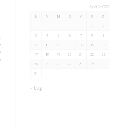
Agosto 2026
L
M
M
G
V
S
D
1
2
3
4
5
6
7
8
9
,
è
10
11
12
13
14
15
16
o
17
18
19
20
21
22
23
o
24
25
26
27
28
29
30
31
« Lug