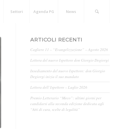
Settori
Agenda PG
News
ARTICOLI RECENTI
Cagliero 11 – “Evangelizzazione” – Agosto 2026
Lettera del nuovo Ispettore don Giorgio Degiorgi
Insediamento del nuovo Ispettore: don Giorgio
Degiorgi inizia il suo mandato
Lettera dell’Ispettore – Luglio 2026
Premio Letterario “Meco”: ultimi giorni per
candidarsi alla seconda edizione dedicata agli
“Atti di cura, scelte di legalità”