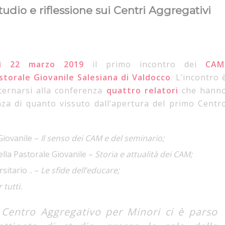
dio e riflessione sui Centri Aggregativi
di 22 marzo 2019
il primo incontro dei
CAM
storale Giovanile Salesiana di Valdocco
. L’incontro 
ternarsi alla conferenza
quattro relatori
che hann
enza di quanto vissuto dall’apertura del primo Centr
Giovanile –
Il senso dei CAM e del seminario;
ella Pastorale Giovanile –
Storia e attualità dei CAM;
itario .. –
Le sfide dell’educare;
tutti.
 Centro Aggregativo per Minori ci è parso