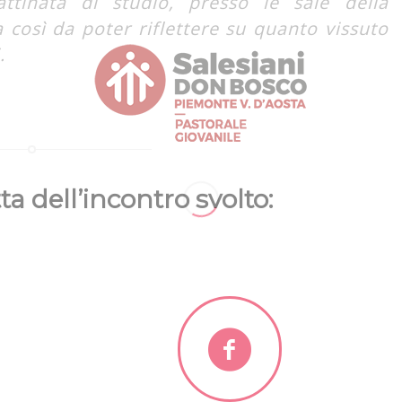
ttinata di studio, presso le sale della
a così da poter riflettere su quanto vissuto
.
ta dell’incontro svolto: