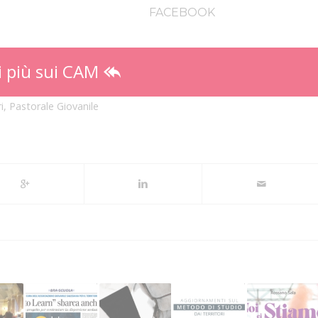
FACEBOOK
i più sui CAM
i
,
Pastorale Giovanile