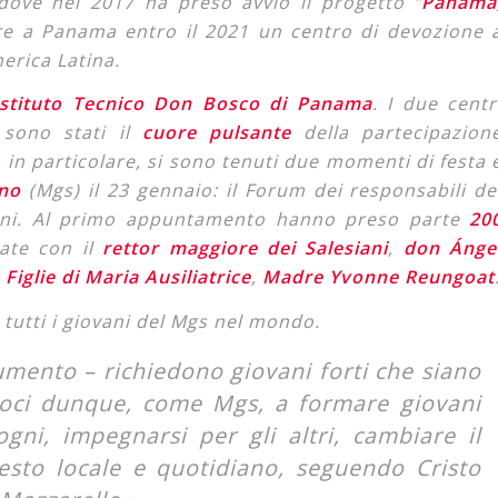
 dove nel 2017 ha preso avvio il progetto “
Panama
eare a Panama entro il 2021 un centro di devozione 
merica Latina.
’Istituto Tecnico Don Bosco di Panama
. I due centr
 sono stati il
cuore pulsante
della partecipazion
, in particolare, si sono tenuti due momenti di festa 
ano
(Mgs) il 23 gennaio: il Forum dei responsabili de
iani. Al primo appuntamento hanno preso parte
20
tate con il
rettor maggiore dei Salesiani
,
don Ánge
Figlie di Maria Ausiliatrice
,
Madre Yvonne Reungoat
 tutti i giovani del Mgs nel mondo.
cumento – richiedono giovani forti che siano
moci dunque, come Mgs, a formare giovani
gni, impegnarsi per gli altri, cambiare il
esto locale e quotidiano, seguendo Cristo