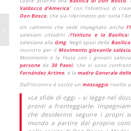
cuore attorno alla
Basilica di Don Bosco
,
Valdocco d’America
” con l’obiettivo di cr
Don Bosco
, che sia riferimento per tutta l’A
L’Italia ricambia
Un cammino che vede impegnato anche
l
l’ospitalità di Panama
salesiani cittadini (
l’Istituto e la Basilica
)
salesiana alla
Gmg
. Negli spazi della
Basilica
incontro per il
Movimento giovanile salesi
Movimento e la Festa con i giovani sales
persone
da
30 Paesi
, che si sono confron
Fernández Artime
, e la
madre Generale delle 
Dall’incontro è uscito un
messaggio
rivolto a
«Le sfide di oggi – si legge nel do
pronti a fronteggiarle. Impegnia
che desiderino seguire i propri so
mondo a partire dal proprio cont