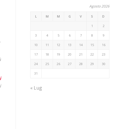
Agosto 2026
L
M
M
G
V
S
D
1
2
3
4
5
6
7
8
9
0
.
10
11
12
13
14
15
16
17
18
19
20
21
22
23
ù
24
25
26
27
28
29
30
31
i
i
« Lug