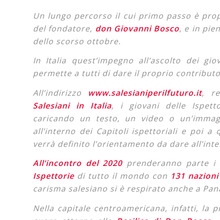
Un lungo percorso il cui primo passo è prop
del fondatore,
don Giovanni Bosco
, e in pie
dello scorso ottobre.
In Italia quest’impegno all’ascolto dei g
permette a tutti di dare il proprio contributo
All’indirizzo
www.salesianiperilfuturo.it
, re
Salesiani in Italia
, i giovani delle Ispet
caricando un testo, un video o un’immagi
all’interno dei Capitoli ispettoriali e poi 
verrà definito l’orientamento da dare all’inte
All’incontro del 2020
prenderanno parte i de
Ispettorie
di tutto il mondo con
131 nazioni
carisma salesiano si è respirato anche a Pa
Nella capitale centroamericana, infatti, la 