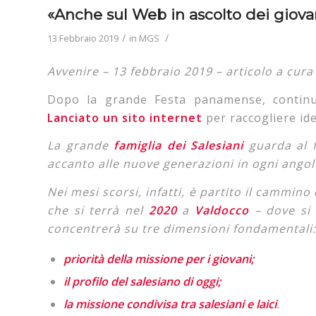
«Anche sul Web in ascolto dei giovani
/
/
13 Febbraio 2019
in
MGS
Avvenire – 13 febbraio 2019 – articolo a cura 
Dopo la grande Festa panamense, contin
Lanciato un sito internet
per raccogliere idee
La grande
famiglia dei Salesiani
guarda al f
accanto alle nuove generazioni in ogni angol
Nei mesi scorsi, infatti, è partito il cammin
che si terrà nel
2020
a
Valdocco
– dove si 
concentrerà su tre dimensioni fondamentali:
priorità della missione per i giovani;
il profilo del salesiano di oggi;
la missione condivisa tra salesiani e laici
.