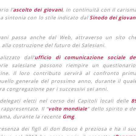
rio l’
ascolto dei giovani
, in continuità con il carism
na sintonia con lo stile indicato dal
Sinodo dei giovan
iovani passa anche dal Web, attraverso un sito ch
 alla costruzione del futuro dei Salesiani.
alizzato dall’
ufficio di comunicazione sociale de
torie salesiane possono riempire un questionario
ne. Il loro contributo servirà al confronto prim
a quello generale del prossimo anno, durante il qual
ra congregazione per i successivi sei anni.
legati eletti nel corso dei Capitoli locali delle
8
rappresentate. Il “
volto mondiale
” dello spirito e de
nama, durante la recente
Gmg
.
presenza dei figli di don Bosco è preziosa e ha il su