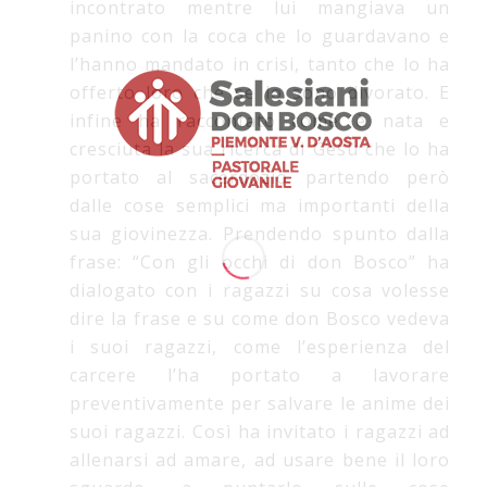
incontrato mentre lui mangiava un
panino con la coca che lo guardavano e
l’hanno mandato in crisi, tanto che lo ha
offerto loro che se lo sono divorato. E
infine ha raccontato come è nata e
cresciuta la sua ricerca di Gesù che lo ha
portato al sacerdozio partendo però
dalle cose semplici ma importanti della
sua giovinezza. Prendendo spunto dalla
frase: “Con gli occhi di don Bosco” ha
dialogato con i ragazzi su cosa volesse
dire la frase e su come don Bosco vedeva
i suoi ragazzi, come l’esperienza del
carcere l’ha portato a lavorare
preventivamente per salvare le anime dei
suoi ragazzi. Così ha invitato i ragazzi ad
allenarsi ad amare, ad usare bene il loro