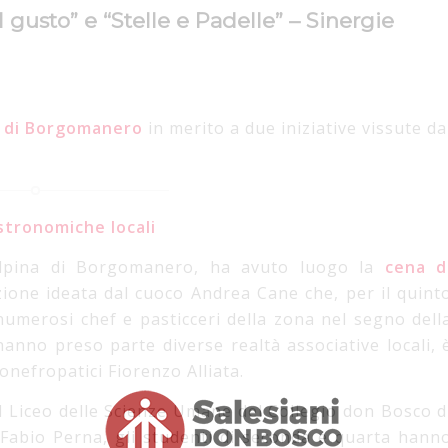
usto” e “Stelle e Padelle” – Sinergie
 di Borgomanero
in merito a due iniziative vissute da
astronomiche locali
Alpina di Borgomanero, ha avuto luogo la
cena d
zione ideata dal cuoco Andrea Cane che, per il quint
numerosi chef e pasticceri della zona nel segno dell
 hanno preso parte diverse realtà associative locali, 
onefropatici Fiorenzo Alliata.
il Liceo delle Scienze Umane del Collegio don Bosco d
Fabio Perna, gli studenti di seconda e quarta hann