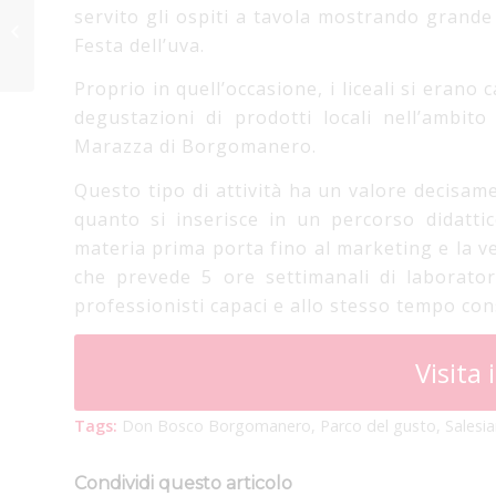
Lacrima – Il
servito gli ospiti a tavola mostrando grande
Vocabolario
Festa dell’uva.
Missionario
Proprio in quell’occasione, i liceali si eran
degustazioni di prodotti locali nell’ambit
Marazza di Borgomanero.
Questo tipo di attività ha un valore decisame
quanto si inserisce in un percorso didatti
materia prima porta fino al marketing e la ven
che prevede 5 ore settimanali di laborato
professionisti capaci e allo stesso tempo cons
Visita i
Tags:
Don Bosco Borgomanero
,
Parco del gusto
,
Salesi
Condividi questo articolo