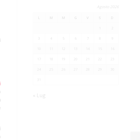
Agosto 2026
L
M
M
G
V
S
D
1
2
3
4
5
6
7
8
9
i
10
11
12
13
14
15
16
17
18
19
20
21
22
23
24
25
26
27
28
29
30
31
i
o
« Lug
a
è
i
o