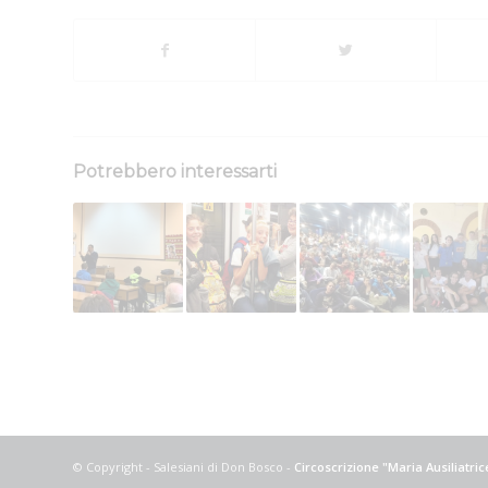
Potrebbero interessarti
© Copyright - Salesiani di Don Bosco -
Circoscrizione "Maria Ausiliatri