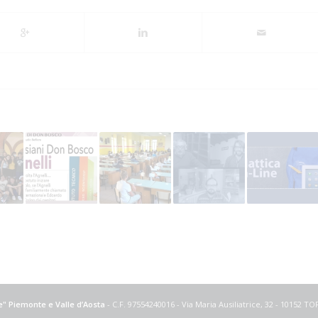
ce" Piemonte e Valle d’Aosta
- C.F. 97554240016 - Via Maria Ausiliatrice, 32 - 10152 T