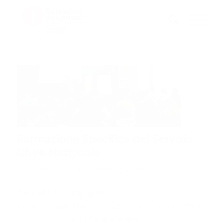
Formazione Specifica del Servizio
Civile Nazionale
/
/
9 Novembre 2017
in
Servizi Civili e Sociali
Giovedì 7 Novembre
a
Torino
Valdocco
in piazza Maria Ausiliatrice
32, si è tenuta la
Formazione