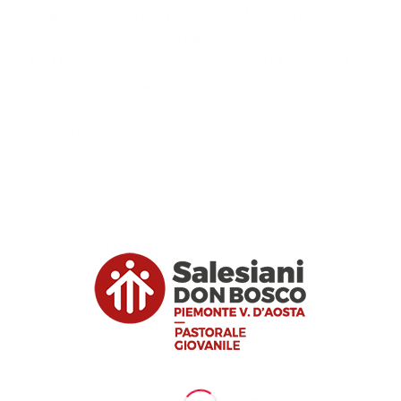
Specifica
del
Servizio Civile Nazionale
,
organizzata dalla
Federazione SCS
CNOS
,
Salesiani per il Sociale del Piemonte
e della Valle d’Aosta
e rivolta ai ragazzi ​del
progetto
“Tu si che vali”
, il cui
obiettivo generale è quello di ridurre e
prevenire i fenomeni di bullismo e cyber-
bullismo con percorsi educativi finalizzati al
miglioramento dell’autostima e allo
sviluppo di un comportamento responsabile
e cooperativo nel contesto scolastico.
Il modulo della Formazione Specifica, condotta dall’
ing. Gianluca Toso, aveva come tema quello
dell’informazione sui rischi, che i volontari del
Servizio Civile affrontano all’interno della sede di
attuazione del progetto.
Il Servizio Civile è
un’esperienza emozionante e