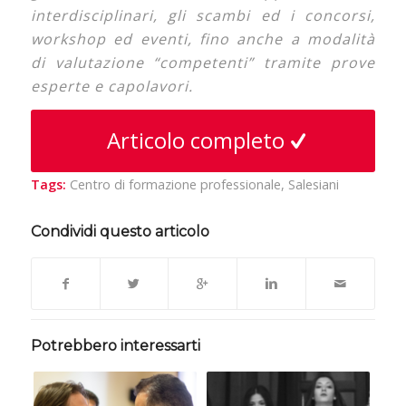
interdisciplinari, gli scambi ed i concorsi,
workshop ed eventi, fino anche a modalità
di valutazione “competenti” tramite prove
esperte e capolavori.
Articolo completo
Tags:
Centro di formazione professionale
,
Salesiani
Condividi questo articolo
Potrebbero interessarti