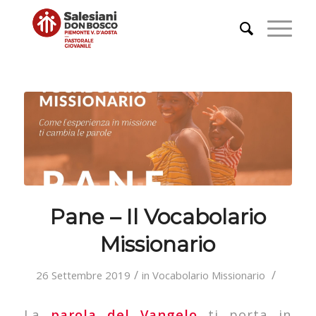
Pane – Il Vocabolario
Missionario
/
/
26 Settembre 2019
in
Vocabolario Missionario
La
parola del Vangelo
ti porta in