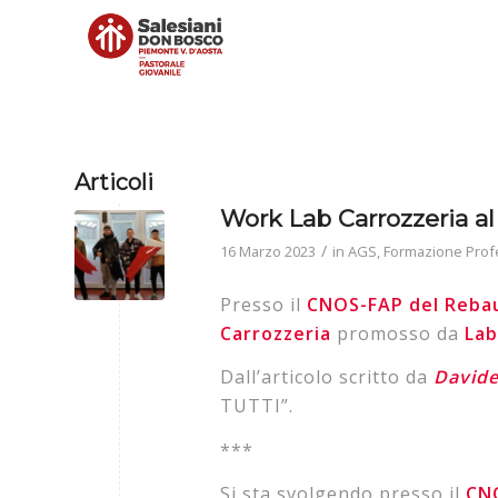
Articoli
Work Lab Carrozzeria 
/
16 Marzo 2023
in
AGS
,
Formazione Prof
Presso il
CNOS-FAP del Reb
Carrozzeria
promosso da
Lab
Dall’articolo scritto da
David
TUTTI”.
***
Si sta svolgendo presso il
CN