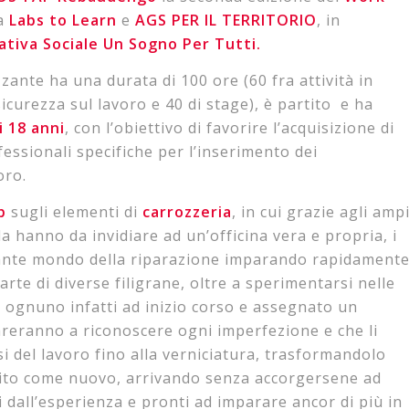
da
Labs to Learn
e
AGS PER IL TERRITORIO
, in
tiva Sociale Un Sogno Per Tutti.
zante ha una durata di 100 ore (60 fra attività in
icurezza sul lavoro e 40 di stage), è partito e ha
i 18 anni
, con l’obiettivo di favorire l’acquisizione di
essionali specifiche per l’inserimento dei
oro.
b
sugli elementi di
carrozzeria
, in cui grazie agli amp
a hanno da invidiare ad un’officina vera e propria, i
nante mondo della riparazione imparando rapidament
arte di diverse filigrane, oltre a sperimentarsi nelle
d ognuno infatti ad inizio corso e assegnato un
areranno a riconoscere ogni imperfezione e che li
i del lavoro fino alla verniciatura, trasformandolo
nito come nuovo, arrivando senza accorgersene ad
 dall’esperienza e pronti ad imparare ancor di più in