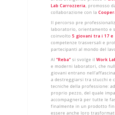
Lab Carrozzeria
, promosso 
collaborazione con la
Coopera
Il percorso pre professionaliz
laboratorio, orientamento e s
coinvolto
5 giovani tra i 17 e 
competenze trasversali e prof
partecipanti al mondo del lav
Al
“Reba”
si svolge il
Work La
e moderni laboratori, che null
giovani entrano nell’affasci
a destreggiarsi tra stucchi e c
tecniche della professione: a
proprio pezzo, del quale imp
accompagnerà per tutte le fas
finalmente in un prodotto fi
essere anche loro trasformati