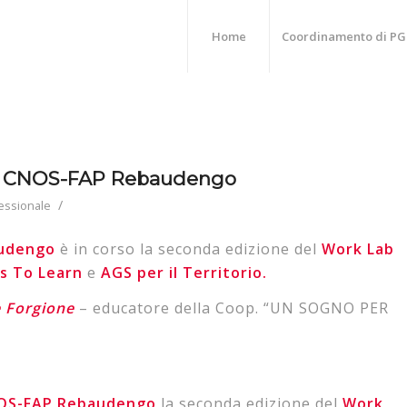
Home
Coordinamento di PG
al CNOS-FAP Rebaudengo
/
essionale
audengo
è in corso la seconda edizione del
Work Lab
s To Learn
e
AGS per il Territorio.
e
Forgione
–
educatore della
Coop.
“UN SOGNO PER
OS-FAP Rebaudengo
la seconda edizione del
Work