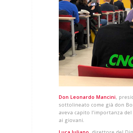
Don Leonardo Mancini
, pres
sottolineato come già don Bos
aveva capito l’importanza del
ai giovani.
Luca Iuliano
, direttore del D