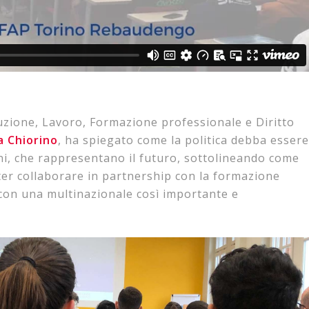
ruzione, Lavoro, Formazione professionale e Diritto
a Chiorino
, ha spiegato come la politica debba essere
ni, che rappresentano il futuro, sottolineando come
ter collaborare in partnership con la formazione
 con una multinazionale così importante e