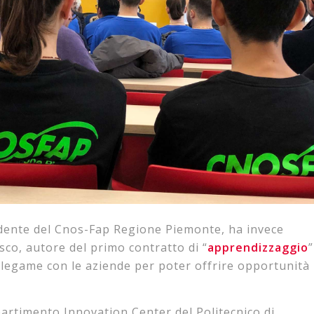
idente del Cnos-Fap Regione Piemonte, ha invece
co, autore del primo contratto di “
apprendizzaggio
”
 legame con le aziende per poter offrire opportunità
ipartimento Innovation Center del Politecnico di