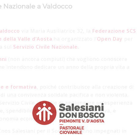
le Nazionale a Valdocco
aldocco
via Maria Ausiliatrice 32, la
Federazione SCS
e della Valle d’Aosta
.ha organizzato l’
Open Day
per
a sul
Servizio Civile Nazionale.
nni
(non ancora compiuti) che vogliono conoscere
he intendono dedicare un anno della propria vita a
e e formativa
, poiché contribuisce alla creazione di
di una convivenza solidale pacifica e non violenta.
Servizio Civile , sceglie di aggiungere un’esperienza
, spendibile nel corso della vita lavorativa, e
tonomia economica.
Cnos Salesiani per il Sociale saranno impegnati in