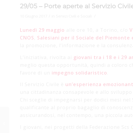
29/05 – Porte aperte al Servizio Civi
/
/
10 Giugno 2017
in
Servizi Civili e Sociali
Lunedì 29 maggio
alle ore 10, a Torino, c/o
V
CNOS
,
Salesiani per il Sociale del Piemonte 
la promozione, l’informazione e la consulenz
L’iniziativa, rivolta ai
giovani tra i 18 e i 29 a
meglio questa opportunità, quindi a coloro c
favore di un
impegno solidaristico
.
Il Servizio Civile è
un’esperienza emozionant
una cittadinanza consapevole e allo sviluppo 
Chi sceglie di impegnarsi per dodici mesi nel 
qualificante al proprio bagaglio di conoscenze
assicurandosi, nel contempo, una piccola au
26,27,28 maggio IUSTO
– La Psicomotricità nel
I giovani, nei progetti della Federazione Scs 
ciclo della vita