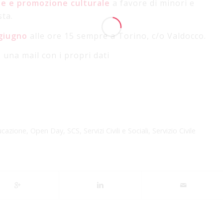
ne e promozione culturale
a favore di minori e
sta.
giugno
alle ore 15 sempre a Torino, c/o Valdocco.
e una mail con i propri dati
ucazione
,
Open Day
,
SCS
,
Servizi Civili e Sociali
,
Servizio Civile