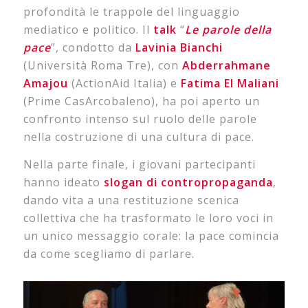
profondità le trappole del linguaggio
mediatico e politico. Il
talk
“
Le parole della
pace
”, condotto da
Lavinia
Bianchi
(Università Roma Tre), con
Abderrahmane
Amajou
(ActionAid Italia) e
Fatima
El Maliani
(Prime CasArcobaleno), ha poi aperto un
confronto intenso sul ruolo delle parole
nella costruzione di una cultura di pace.
Nella parte finale, i giovani partecipanti
hanno ideato
slogan di contropropaganda
,
dando vita a una restituzione scenica
collettiva che ha trasformato le loro voci in
un unico messaggio corale: la pace comincia
da come scegliamo di parlare.