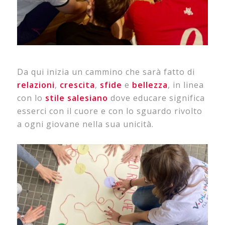
Da qui inizia un cammino che sarà fatto di
relazioni
,
crescita
,
sfide
e
bellezza
, in linea
con lo
stile
salesiano
dove educare significa
esserci con il cuore e con lo sguardo rivolto
a ogni giovane nella sua unicità.