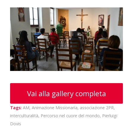
Vai alla gallery completa
Tags:
AM
,
Animazione Missionaria
,
associazione 2PR
,
interculturalità
,
Percorso nel cuore del mondo
,
Pierluigi
Dovis