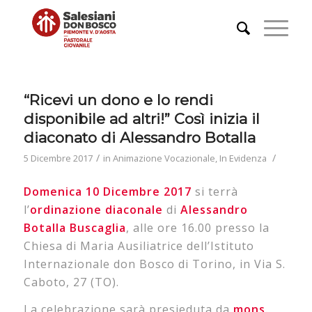
“Ricevi un dono e lo rendi
disponibile ad altri!” Così inizia il
diaconato di Alessandro Botalla
/
/
5 Dicembre 2017
in
Animazione Vocazionale
,
In Evidenza
Domenica 10 Dicembre 2017
si terrà
l’
ordinazione diaconale
di
Alessandro
Botalla Buscaglia
, alle ore 16.00 presso la
Chiesa di Maria Ausiliatrice dell’Istituto
Internazionale don Bosco di Torino, in Via S.
Caboto, 27 (TO).
La celebrazione sarà presieduta da
mons.