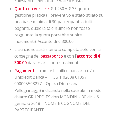
Salesiani di Piemonte e Valle d’Aosta.
Quota da versare
: € 1.250 + € 35 quota
gestione pratica (il preventivo è stato stilato su
una base minima di 30 partecipanti adulti
paganti, qualora tale numero non fosse
raggiunto la quota potrebbe subire
incrementi). Acconto di € 300.00.
L’iscrizione sarà ritenuta completa solo con la
consegna del
passaporto
e con l’
acconto di €
300.00
da versare contestualmente.
Pagamenti
: tramite bonifico bancario (c/o
Unicredit Banca – IT 55 T 02008 01057
000005503277 – Opera Diocesana
Pellegrinaggi) indicando nella causale in modo
chiaro: GRUPPO TS don MONDIN – 30 dic – 6
gennaio 2018 – NOME E COGNOME DEL
PARTECIPANTE.