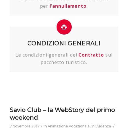
per
l’annullamento
.
CONDIZIONI GENERALI
Le condizioni generali del
Contratto
sul
pacchetto turistico.
Savio Club – la WebStory del primo
weekend
/
/
7 Novembre 2017
in
Animazione Vocazionale
,
In Evidenza