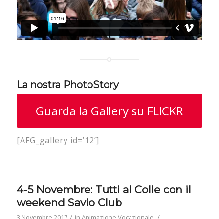
La nostra PhotoStory
Guarda la Gallery su FLICKR
[AFG_gallery id=’12’]
4-5 Novembre: Tutti al Colle con il
weekend Savio Club
/
/
3 Novembre 2017
in
Animazione Vocazionale