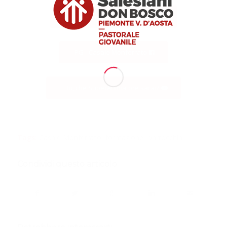
Corso Animatori - 10 febbraio
PG - Casale Monferrato
E tu, che SuperAnimatore sarai?
Tags:
Casale Monferrato
,
formazione
,
parrocchia
Condividi questo articolo