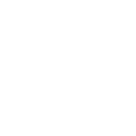
andare in atto. Gli anni passati ha registrato
sempre una grande affluenza tra le varie
parrocchie della diocesi, arrivando lo scorso
anno ad un totale di quasi
300 iscritti
.
Il corso è gestito interamente da
un’equipe
,
nata apposta per l’animazione di questo
percorso, di
pastorale giovanile vocazione
diocesana
, per tutta la diocesi di casale,
coordinata da
don Marco Durando
–
Responsabile diocesano.
L’esigenza di questo corso animatori nasce
da una richiesta fatta, due anni fa, a tutti i
responsabili delle varie parrocchie
monferrine. Il risultato di questa riunione ha
evidenziato il fatto di come gli animatori dei
vari centri non avessero bisogno solo di