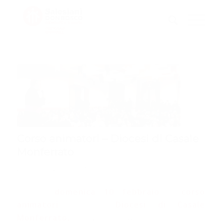
Corso animatori – Diocesi di Casale
Monferrato
/
/
20 Febbraio 2019
in
MGS
,
Parrocchia ed Oratorio
Partito
domenica 10 febbraio
il
corso
animatori
per la
Diocesi di Casale
Monferrato,
che vede la sua terza edizione