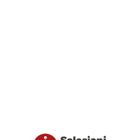
essere preparati per l’estate, ma di una
preparazione che comprendesse tutto
l’anno
. Ecco l’idea di iniziare da
gennaio/febbraio, organizzando incontri
con
cadenza mensile
in vista dell’estate.
Lo scorso anno si è concluso in oltre con
una festa dedicata a tutti i giovani che
hanno partecipato ai vari incontri:
ConTeSto
Live – Forum dei giovani della Diocesi di
Casale Monferrato
. Un progetto promosso
dal Servizio diocesano per la Pastorale
Giovanile ispirato dall’itinerario di
preparazione al Sinodo sui Giovani indetto
da Papa Francesco per l’ottobre 2018, che ha
vissuto
sabato 5 maggio 2018
il suo culmine.