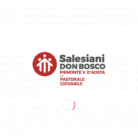
igliere Generale per le Missioni, ha pubblicato u
2021. Il centro della sua riflessione è la necessità d
 se questo può essere molto impegnativo per ciascun
 benessere”, ma che cos’è? La nostra “zona di comfort
tiamo stress e ansia, perché ci sentiamo familiari e i
ciò che è al di fuori della nostra zona di comfort 
che quella piccola voce nella nostra testa, che ci f
ra nuova idea o il nostro nuovo modo di fare fallirà, 
ve essere evitato…
a zona di comfort, non andremo mai avanti e no
re ciò di cui siamo capaci. Per questo, continuiamo 
nderci conto che in realtà siamo diventati ciechi d
 risultati.