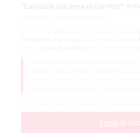
“Esci dalla tua zona di comfort”: il 
/
/
12 Gennaio 2021
in
Animazione Missionaria
Sul sito di
ANS
viene riportato il messa
Consigliere Generale
per le missioni
don A
proprio
zona di comfort
nonostante le diffic
Dobbiamo sfidare noi stessi a uscir
piccoli passi, come imparare a capir
vedono le cose, che è diverso dal m
don Alfredo Maravilla – Consigliere
Di seguito si riporta il messaggio riportato d
Leggi la not