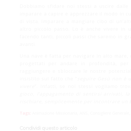
Dobbiamo sfidare noi stessi a uscire dalle
imparare a capire e apprezzare il modo in cui
di vista. Imparare a mangiare cibo di un’al
altro piccolo passo. Lo è anche vivere in un
facendo tanti, piccoli passi che saremo in 
avanti.
Una nave è fatta per navigare in alto mare, 
progettati per andare in profondità, per
raggiungere e sbloccare le nostre potenziali
insistito sul fatto che “
seguire Gesù non è u
vivere
“. Infatti, se noi stessi vogliamo tro
gioco, l’appagamento di sentirsi arrivati, la
rischiare, semplicemente per incontrare un
Tags:
Animazione Missionaria
,
ANS
,
Consigliere Generale
Condividi questo articolo