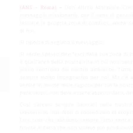
(ANS – Roma) –
Don Alfred Maravilla, Cons
messaggio missionario, per il mese di gennaio 
lasciare la propria zona di comfort, anche
di noi.
Si riporta di seguito il messaggio.
Si sente spesso dire “esci dalla tua zona di
è quell’area della nostra vita in cui non sen
Approfondimento sul
pieno controllo del nostro ambiente. Tutto 
metodo di studio a
sempre molto impegnativo per noi. Ma c’è an
cura di Antonella
venire in mente mille ragioni per cui la nost
Zappavigna –...
pericoloso, non deve essere assecondato, de
Così saremo sempre bloccati nella nostr
cresceremo mai. Non ci concediamo di scopri
fare cose che abbiamo sempre fatto senza re
fronte al fatto che non stiamo più producendo