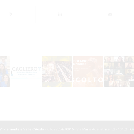
ce" Piemonte e Valle d’Aosta
- C.F. 97554240016 - Via Maria Ausiliatrice, 32 - 10152 T