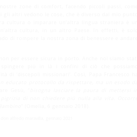
 nostre zone di comfort, facendo piccoli passi, com
 gli altri vedono le cose, che è diverso dal mio punt
tra cultura o imparare un’altra lingua straniera è u
’altra cultura, in un altro Paese. In effetti, è sol
grado di rompere la nostra zona di benessere e andar
non per essere sicura in porto. Anche noi siamo stat
 spingere più in là i confini di ciò che possiam
tà di ‘discepoli missionari’. Così, Papa Francesco h
n educato protocollo da rispettare, ma un esodo d
vare Gesù, “
bisogna lasciare la paura di mettersi i
 pigrizia di non chiedere più nulla alla vita. Occorr
 Bambino
” (Omelia, 6 gennaio 2018).
,
don alfredo maravilla
,
gennaio 2021