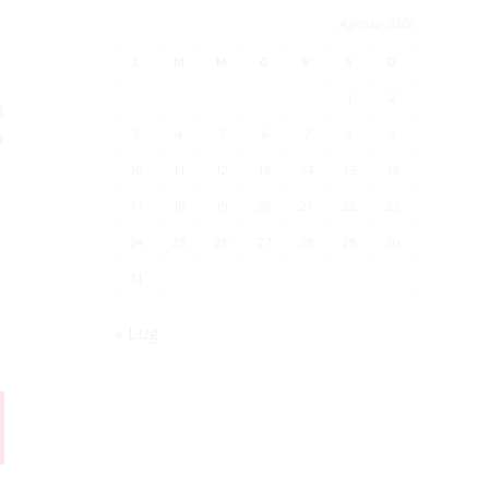
Agosto 2026
L
M
M
G
V
S
D
1
2
l
3
4
5
6
7
8
9
a
10
11
12
13
14
15
16
17
18
19
20
21
22
23
24
25
26
27
28
29
30
31
« Lug