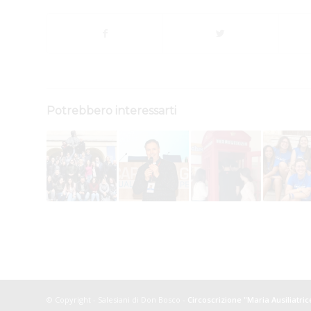
Potrebbero interessarti
© Copyright - Salesiani di Don Bosco -
Circoscrizione "Maria Ausiliatri