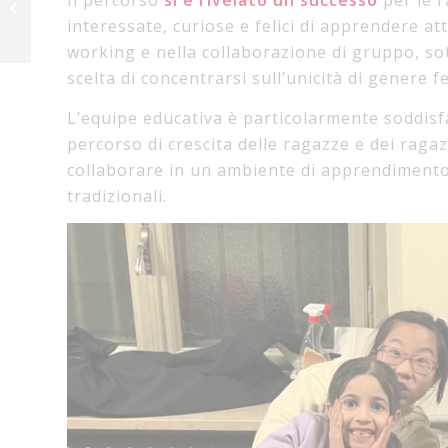
Il percorso
si è rivelato un successo
per le r
dell’evento finale del
interessate, curiose e felici di apprendere at
Maker Lab...
working e nella collaborazione di gruppo, sott
scelta di concentrarsi sull’unicità di genere f
L’equipe educativa è particolarmente soddisfat
percorso di crescita delle ragazze e dei ragazz
collaborare in un ambiente di apprendimento 
tradizionali.