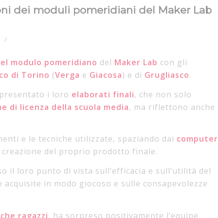
ioni dei moduli pomeridiani del Maker Lab
/
o
del modulo pomeridiano
del
Maker Lab
con gli
co di Torino
(
Verga
e
Giacosa
) e di
Grugliasco
.
 presentato i loro
elaborati
finali
, che non solo
me di licenza della scuola media
, ma riflettono anche
menti e le tecniche utilizzate, spaziando dai
computer
i creazione del proprio prodotto finale.
l loro punto di vista sull’efficacia e sull’utilità del
e acquisite in modo giocoso e sulle consapevolezze
 che ragazzi
, ha sorpreso positivamente l’equipe