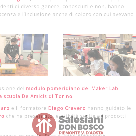
tudenti di diverso genere, conosciuti e non, hanno
noscenza e l’inclusione anche di coloro con cui avevano
lusione del
modulo pomeridiano del Maker Lab
la scuola De Amicis di Torino
.
laro
e il formatore
Diego
Cravero
hanno guidato le
vo
che ha presentato le attività svolte e i prodotti