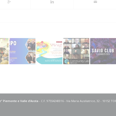
ce" Piemonte e Valle d’Aosta
- C.F. 97554240016 - Via Maria Ausiliatrice, 32 - 10152 T