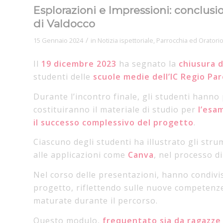
Esplorazioni e Impressioni: conclus
di Valdocco
/
15 Gennaio 2024
in
Notizia ispettoriale
,
Parrocchia ed Oratori
Il
19 dicembre 2023
ha segnato la
chiusura 
studenti delle
scuole medie dell’IC Regio Par
Durante l’incontro finale, gli studenti hanno
costituiranno il materiale di studio per
l’esa
il successo complessivo del progetto
.
Ciascuno degli studenti ha illustrato gli stru
alle applicazioni come
Canva
, nel processo d
Nel corso delle presentazioni, hanno condiviso i
progetto, riflettendo sulle nuove competenz
maturate durante il percorso.
Questo modulo,
frequentato sia da ragazze