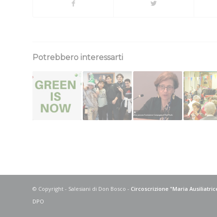
Potrebbero interessarti
© Copyright - Salesiani di Don Bosco -
Circoscrizione "Maria Ausiliatri
DPO