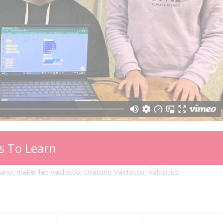
s To Learn
iano
,
maker lab valdocco
,
Oratorio Valdocco
,
Valdocco