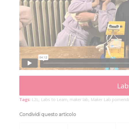
Lab
Tags:
L2L
,
Labs to Learn
,
maker lab
,
Maker Lab pomerid
Condividi questo articolo