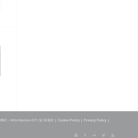
ORINO - Informazioni 011 52 24 822 |
Cookie Policy
|
Privacy Policy
|