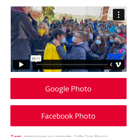
Google Photo
Facebook Photo
Tags:
animazione vocazionale
,
Colle Don Bosco
,