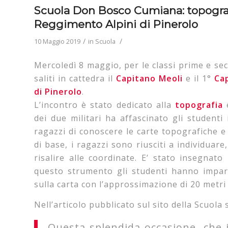
Scuola Don Bosco Cumiana: topograf
Reggimento Alpini di Pinerolo
/
/
10 Maggio 2019
in
Scuola
Mercoledì 8 maggio, per le classi prime e s
saliti in cattedra il
Capitano Meoli
e il 1°
Ca
di Pinerolo
.
L’incontro è stato dedicato alla
topografia
e
dei due militari ha affascinato gli studenti
ragazzi di conoscere le carte topografiche e 
di base, i ragazzi sono riusciti a individuar
risalire alle coordinate. E’ stato insegnato
questo strumento gli studenti hanno impar
sulla carta con l’approssimazione di 20 metri 
Nell’articolo pubblicato sul sito della Scuola s
Questa splendida occasione, che i