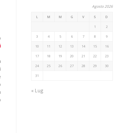
Agosto 2026
L
M
M
G
V
S
D
1
2
3
4
5
6
7
8
9
o
i
10
11
12
13
14
15
16
17
18
19
20
21
22
23
a
24
25
26
27
28
29
30
i
31
e
o
« Lug
n
o