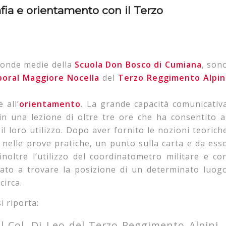
ia e orientamento con il Terzo
econde medie della
Scuola Don Bosco di Cumiana
, son
poral Maggiore Nocella
del
Terzo Reggimento Alpin
 all’
orientamento
. La grande capacità comunicativ
 in una lezione di oltre tre ore che ha consentito a
il loro utilizzo. Dopo aver fornito le nozioni teorich
e, nelle prove pratiche, un punto sulla carta e da ess
 inoltre l’utilizzo del coordinatometro militare e co
ato a trovare la posizione di un determinato luog
circa.
i riporta:
l Col. Di Leo del Terzo Reggimento Alpini