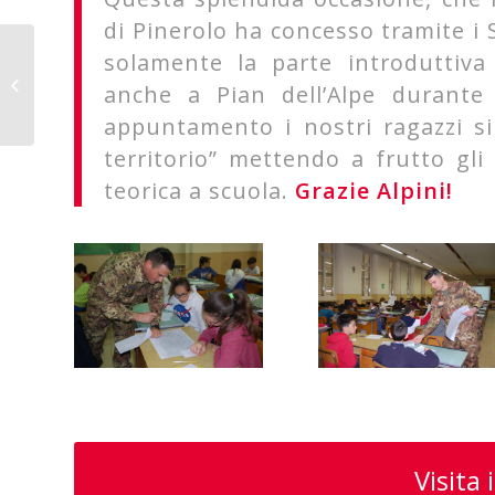
di Pinerolo ha concesso tramite i 
solamente la parte introduttiva d
CNOS-FAP Agnelli:
anche a Pian dell’Alpe durante
Quality Pro con SCANIA
appuntamento i nostri ragazzi s
territorio” mettendo a frutto gl
teorica a scuola.
Grazie Alpini!
Visita i