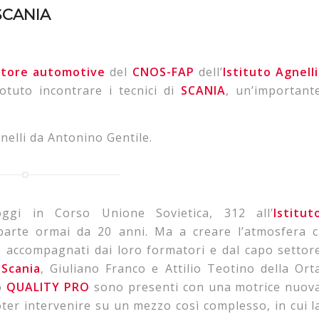
 SCANIA
ttore automotive
del
CNOS-FAP
dell’
Istituto Agnelli
otuto incontrare i tecnici di
SCANIA
, un’important
gnelli da Antonino Gentile.
ggi in Corso Unione Sovietica, 312 all’
Istitut
 parte ormai da 20 anni. Ma a creare l’atmosfera c
e accompagnati dai loro formatori e dal capo settor
 Scania
, Giuliano Franco e Attilio Teotino della Ort
to
QUALITY PRO
sono presenti con una motrice nuov
poter intervenire su un mezzo così complesso, in cui l