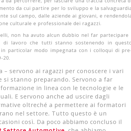
tra da percorrere, per lasciare una traccia concreta d
emento da cui partire per lo sviluppo e la salvaguardi
ente sul campo, dalle aziende ai giovani, e rendendol
one culturale e professionale dei ragazzi.
elli, non ha avuto alcun dubbio nel far partecipare 
e di lavoro che tutti stanno sostenendo in quest
 in particolar modo impegnata con i colloqui di pre
9-20.
 – servono ai ragazzi per conoscere i vari
le si stanno preparando. Servono a far
formazione in linea con le tecnologie e le
uali. E servono anche ad uscire dagli
ormative oltreché a permettere ai formatori
erano nel settore. Tutto questo è un
asioni così. Da poco abbiamo concluso il
P Settore Automotive
, che abbiamo