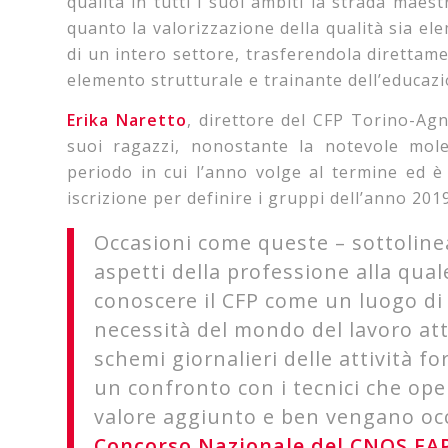
qualità in tutti i suoi ambiti la strada maes
quanto la valorizzazione della qualità sia el
di un intero settore, trasferendola direttam
elemento strutturale e trainante dell’educazi
Erika Naretto
, direttore del CFP Torino-Agn
suoi ragazzi, nonostante la notevole mol
periodo in cui l’anno volge al termine ed è
iscrizione per definire i gruppi dell’anno 201
Occasioni come queste – sottolinea
aspetti della professione alla qua
conoscere il CFP come un luogo di 
necessità del mondo del lavoro att
schemi giornalieri delle attività f
un confronto con i tecnici che op
valore aggiunto e ben vengano occ
Concorso Nazionale del CNOS FA