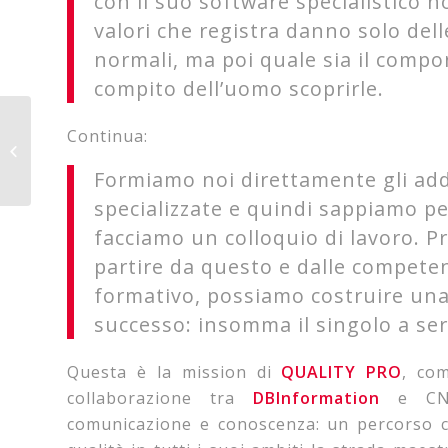
con il suo software specialistico no
valori che registra danno solo del
normali, ma poi quale sia il compon
compito dell’uomo scoprirle.
Salesiani San Salvario
Continua:
al Salone del Libro per
la premiazione “Un
Formiamo noi direttamente gli adde
Calcio...
specializzate e quindi sappiamo 
facciamo un colloquio di lavoro. P
partire da questo e dalle compete
formativo, possiamo costruire una
successo: insomma il singolo a ser
Questa è la mission di
QUALITY PRO
, com
collaborazione tra
DBInformation
e CNOS
comunicazione e conoscenza: un percorso ch