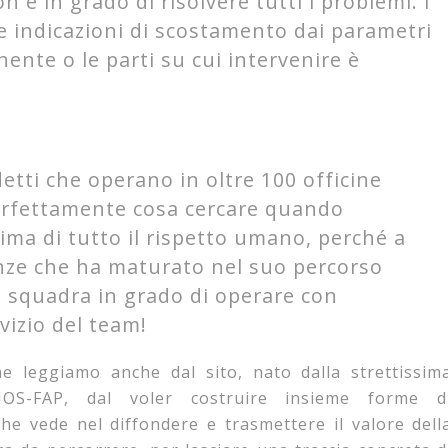
n è in grado di risolvere tutti i problemi. I
le indicazioni di scostamento dai parametri
ente o le parti su cui intervenire è
tti che operano in oltre 100 officine
perfettamente cosa cercare quando
rima di tutto il rispetto umano, perché a
nze che ha maturato nel suo percorso
 squadra in grado di operare con
vizio del team!
e leggiamo anche dal sito, nato dalla strettissim
-FAP, dal voler costruire insieme forme d
e vede nel diffondere e trasmettere il valore dell