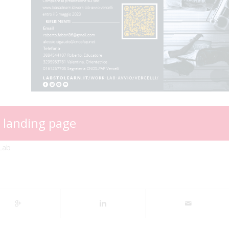
a landing page
Lab