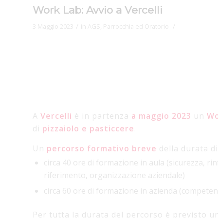
Work Lab: Avvio a Vercelli
/
/
3 Maggio 2023
in
AGS
,
Parrocchia ed Oratorio
A
Vercelli
è in partenza
a maggio 2023
un
Wo
di
pizzaiolo e pasticcere
.
Un
percorso formativo breve
della durata d
circa 40 ore di formazione in aula (sicurezza, ri
riferimento, organizzazione aziendale)
circa 60 ore di formazione in azienda (competenz
Per tutta la durata del percorso è previsto 