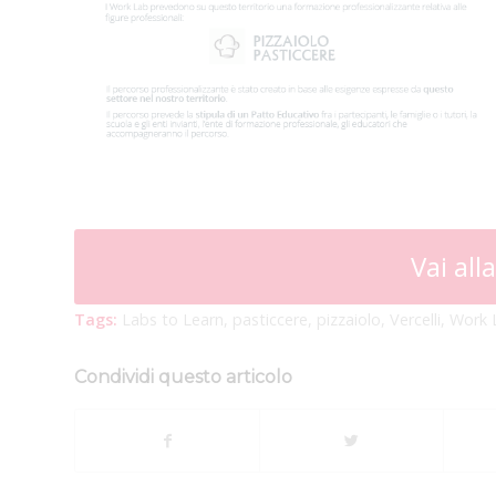
Vai all
Tags:
Labs to Learn
,
pasticcere
,
pizzaiolo
,
Vercelli
,
Work 
Condividi questo articolo