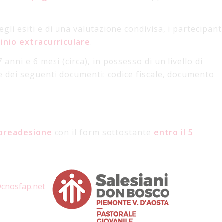
gli esiti e di una valutazione condivisa, i partecipant
cinio
extracurriculare
.
anni e 6 mesi (circa), in possesso di un livello di
 e dei seguenti documenti: codice fiscale, documento
 preadesione
con il form sottostante
entro il
5
@cnosfap.net