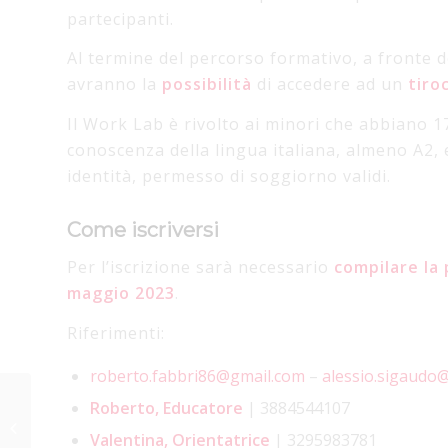
partecipanti.
Al termine del percorso formativo, a fronte de
avranno la
possibilità
di accedere ad un
tiro
Il Work Lab è rivolto ai minori che abbiano 17 
conoscenza della lingua italiana, almeno A2,
identità, permesso di soggiorno validi.
Come iscriversi
Per l’iscrizione sarà necessario
compilare la
maggio 2023
.
Riferimenti:
roberto.fabbri86@gmail.com
–
alessio.sigaudo
Maker Lab San Paolo:
Roberto, Educatore
| 3884544107
alla scoperta della
Valentina,
Orientatrice
| 3295983781
Belle Époque con il