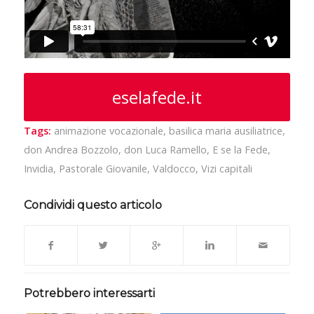
eselafede.it
Tags:
animazione vocazionale
,
basilica maria ausiliatrice
,
don Andrea Bozzolo
,
don Luca Ramello
,
E se la Fede
,
Invidia
,
Pastorale Giovanile
,
Valdocco
,
Vizi capitali
Condividi questo articolo
Potrebbero interessarti