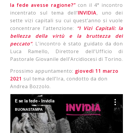
la fede avesse ragione?”
con il 4° incontro
incentrato sul tema dell’
INVIDIA
, uno dei
sette vizi capitali su cui quest’anno si vuole
concentrare l’attenzione:
“I Vizi Capitali: la
bellezza della virtù e la bruttezza del
peccato”
. L’incontro è stato guidato da don
Luca Ramello, Direttore dell’Ufficio di
Pastorale Giovanile dell’Arcidiocesi di Torino.
Prossimo appuntamento:
giovedì 11 marzo
2021
sul tema dell’Ira, condotto da don
Andrea Bozzolo.