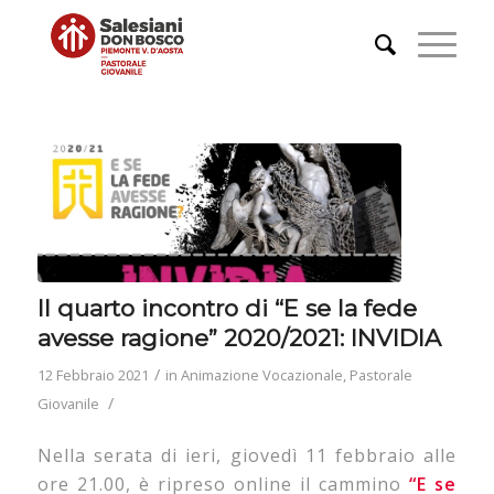
Il quarto incontro di “E se la fede
avesse ragione” 2020/2021: INVIDIA
/
12 Febbraio 2021
in
Animazione Vocazionale
,
Pastorale
/
Giovanile
Nella serata di ieri, giovedì 11 febbraio alle
ore 21.00, è ripreso online il cammino
“E se