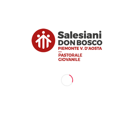
Missioni Don Bosco, ha quindi pensato a due oggett
allievi e a tutto il personale della scuola: una sacca 
ssionari salesiani. La sacca servirà a contenere gl
i appendiabiti, in modo da limitare gli oggetti e l
tribuirà a ridurre l’uso della plastica per un ambient
la loro parte il disagio ma anche le sfide
teniamo che sia molto importante per loro
i loro coetanei in altri Paesi», spiega
e di Missioni Don Bosco, «i salesiani che
 sfortunate stanno cercando di offrire
e la formazione scolastica».
 grande sforzo messo in campo dall’Istituto Agnelli pe
i e delle attività. Nei mesi estivi, infatti, sono stat
 tra cui la ristrutturazione di aule e l’acquisto di 17