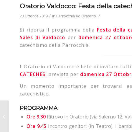
Oratorio Valdocco: Festa della catec
/
/
23 Ottobre 2019
in
Parrocchia ed Oratorio
Si riporta il programma della
Festa della c
Sales di Valdocco
per
domenica 27 ottob
catechismo della Parrocchia.
L’Oratorio di Valdocco è lieto di invitare tutt
CATECHESI
prevista per
domenica 27 Ottobr
Un momento importante per trovarsi assi
catechistico.
PROGRAMMA
Haligua – Il
Ore 9.30
Ritrovo in Oratorio (via Salerno 12, Va
Vocabolario
Missionario
Ore 9.45
Incontro genitori (in Teatro). I bambi