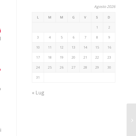
Agosto 2026
L
M
M
G
V
S
D
1
2
i
3
4
5
6
7
8
9
l
10
11
12
13
14
15
16
17
18
19
20
21
22
23
24
25
26
27
28
29
30
A
31
o
« Lug
i