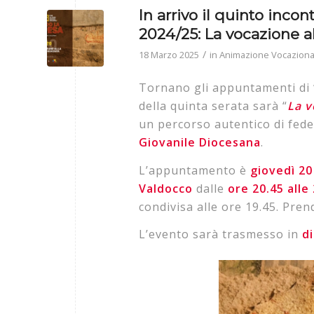
In arrivo il quinto inco
2024/25: La vocazione al
/
18 Marzo 2025
in
Animazione Vocaziona
Tornano gli appuntamenti di 
della quinta serata sarà “
La v
un percorso autentico di fede
Giovanile Diocesana
.
L’appuntamento è
giovedì 20
Valdocco
dalle
ore 20.45 alle
condivisa alle ore 19.45. Pren
L’evento sarà trasmesso in
d