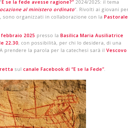
“
E se la fede avesse ragione?”
2024/2025: il tema
ocazione al ministero ordinato
“. Rivolti ai giovani pe
, sono organizzati in collaborazione con la
Pastorale
febbraio
2025
presso la
Basilica Maria Ausiliatrice
le 22.30
, con possibilità, per chi lo desidera, di una
 A prendere la parola per la catechesi sarà il
Vescovo
iretta
sul
canale Facebook di “E se la Fede”
.