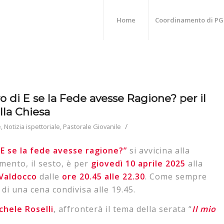
Home
Coordinamento di PG
tro di E se la Fede avesse Ragione? per il
lla Chiesa
/
e
,
Notizia ispettoriale
,
Pastorale Giovanile
“
E se la fede avesse ragione?”
si avvicina alla
mento, il sesto, è per
giovedì 10 aprile 2025
alla
i Valdocco
dalle
ore 20.45 alle 22.30
. Come sempre
 di una cena condivisa alle 19.45.
chele Roselli
, affronterà il tema della serata “
Il mio