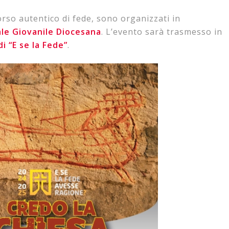
orso autentico di fede, sono organizzati in
le Giovanile Diocesana
. L’evento sarà trasmesso in
i “E se la Fede”
.