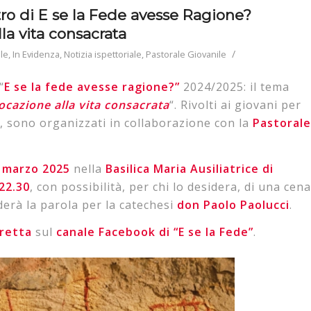
ntro di E se la Fede avesse Ragione?
la vita consacrata
/
le
,
In Evidenza
,
Notizia ispettoriale
,
Pastorale Giovanile
“
E se la fede avesse ragione?”
2024/2025: il tema
ocazione alla vita consacrata
“. Rivolti ai giovani per
, sono organizzati in collaborazione con la
Pastorale
marzo
2025
nella
Basilica Maria Ausiliatrice di
 22.30
, con possibilità, per chi lo desidera, di una cena
derà la parola per la catechesi
don Paolo Paolucci
.
iretta
sul
canale Facebook di “E se la Fede”
.