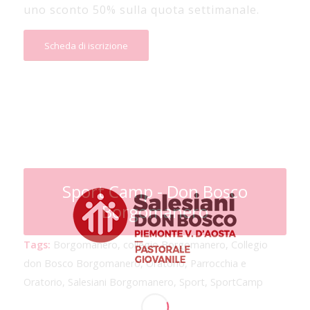
uno sconto 50% sulla quota settimanale.
Scheda di iscrizione
Sport Camp - Don Bosco
Borgomanero
Tags:
Borgomanero
,
collegio Borgomanero
,
Collegio
don Bosco Borgomanero
,
Oratorio
,
Parrocchia e
Oratorio
,
Salesiani Borgomanero
,
Sport
,
SportCamp