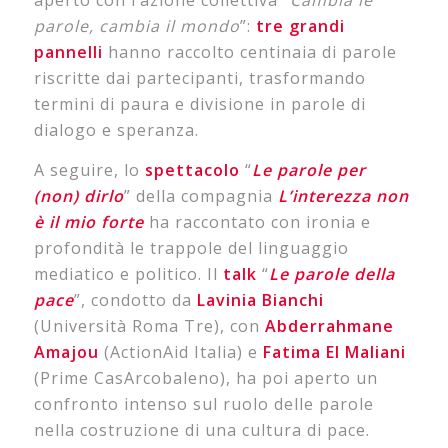
aperto con l’azione collettiva “
Cambia le
parole, cambia il mondo
”:
tre grandi
pannelli
hanno raccolto centinaia di parole
riscritte dai partecipanti, trasformando
termini di paura e divisione in parole di
dialogo e speranza.
A seguire, lo
spettacolo
“
Le parole per
(non) dirlo
” della compagnia
L’interezza non
è il mio forte
ha raccontato con ironia e
profondità le trappole del linguaggio
mediatico e politico. Il
talk
“
Le parole della
pace
”, condotto da
Lavinia
Bianchi
(Università Roma Tre), con
Abderrahmane
Amajou
(ActionAid Italia) e
Fatima
El Maliani
(Prime CasArcobaleno), ha poi aperto un
confronto intenso sul ruolo delle parole
nella costruzione di una cultura di pace.