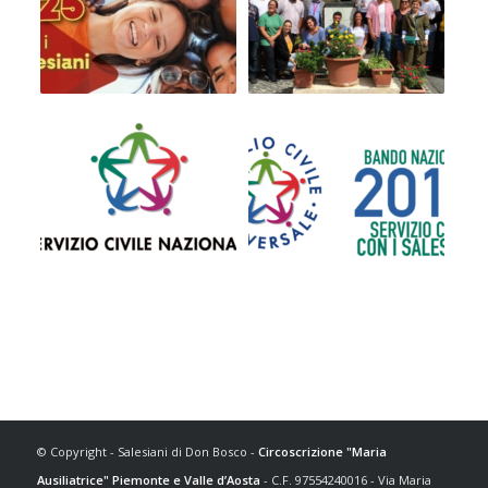
© Copyright - Salesiani di Don Bosco -
Circoscrizione "Maria
Ausiliatrice" Piemonte e Valle d’Aosta
- C.F. 97554240016 - Via Maria