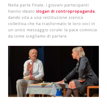
Nella parte finale, i giovani partecipanti
hanno ideato
slogan di contropropaganda
,
dando vita a una restituzione scenica
collettiva che ha trasformato le loro voci in
un unico messaggio corale: la pace comincia
da come scegliamo di parlare.