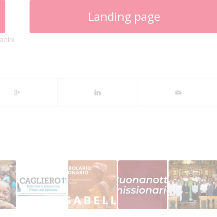
Landing page
adini