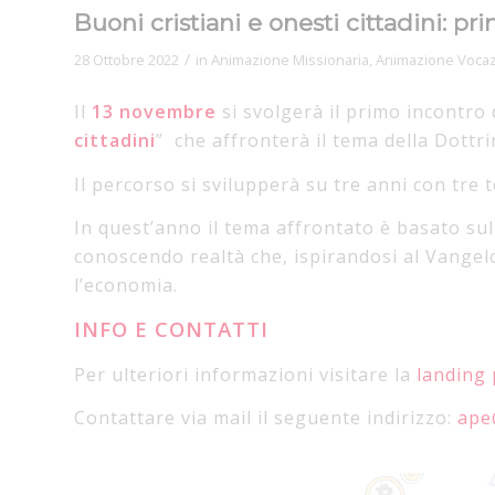
Buoni cristiani e onesti cittadini: pr
/
28 Ottobre 2022
in
Animazione Missionaria
,
Animazione Vocaz
Il
13 novembre
si svolgerà il primo incontro
cittadini
” che affronterà il tema della Dottri
Il percorso si svilupperà su tre anni con tre 
In quest’anno il tema affrontato è basato su
conoscendo realtà che, ispirandosi al Vange
l’economia.
INFO E CONTATTI
Per ulteriori informazioni visitare la
landing 
Contattare via mail il seguente indirizzo:
ape