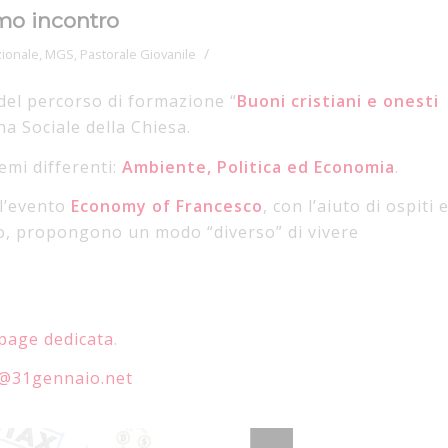
imo incontro
/
ionale
,
MGS
,
Pastorale Giovanile
 del percorso di formazione “
Buoni cristiani e onesti
na Sociale della Chiesa.
temi differenti:
Ambiente, Politica ed Economia
.
ll’evento
Economy of Francesco
, con l’aiuto di ospiti 
lo, propongono un modo “diverso” di vivere
page dedicata
.
@31gennaio.net