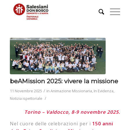
beAMission 2025: vivere la missione
/
11 Novembre 2025
in
Animazione Missionaria
,
In Evidenza
,
/
Notizia ispettoriale
Torino – Valdocco, 8-9 novembre 2025.
Nel cuore delle celebrazioni per i
150 anni