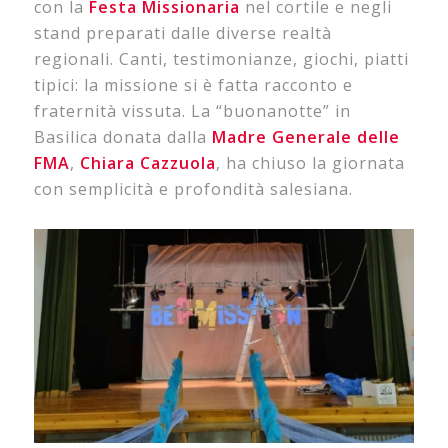
con la
Festa Missionaria
nel cortile e negli
stand preparati dalle diverse realtà
regionali. Canti, testimonianze, giochi, piatti
tipici: la missione si è fatta racconto e
fraternità vissuta. La “buonanotte” in
Basilica donata dalla
Madre Generale delle
FMA
,
Chiara Cazzuola
, ha chiuso la giornata
con semplicità e profondità salesiana.