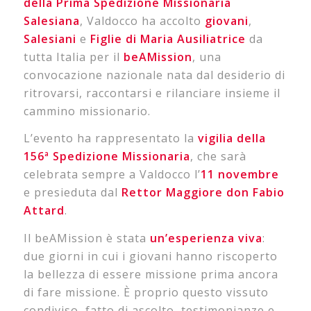
della Prima Spedizione Missionaria
Salesiana
, Valdocco ha accolto
giovani
,
Salesiani
e
Figlie di Maria Ausiliatrice
da
tutta Italia per il
beAMission
, una
convocazione nazionale nata dal desiderio di
ritrovarsi, raccontarsi e rilanciare insieme il
cammino missionario.
L’evento ha rappresentato la
vigilia della
156ª Spedizione Missionaria
, che sarà
celebrata sempre a Valdocco l’
11 novembre
e presieduta dal
Rettor Maggiore don Fabio
Attard
.
Il beAMission è stata
un’esperienza viva
:
due giorni in cui i giovani hanno riscoperto
la bellezza di
essere missione
prima ancora
di
fare missione
. È proprio questo vissuto
condiviso, fatto di ascolto, testimonianze e