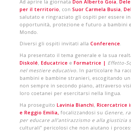
Ad aprire la giornata
Don Alberto Goia
,
Dele
per il territorio
, con
Suor Carmela Busia
,
De
salutato e ringraziato gli ospiti per essere i
opportunità, protezione e futuro a bambini e 
Mondo.
Diversi gli ospiti invitati alla
Conference
.
Ha presentato il tema generale e la sua realt
Diskolé
,
Educatrice
e
Formatrice |
Effetto-S
nel mestiere educativo.
In particolare ha rac
bambini e bambine stranieri, escogitando un 
non sempre in secondo piano, attraverso visi
loro coetanei per esercitarsi nella lingua.
Ha proseguito
Lavinia Bianchi
,
Ricercatrice 
e Reggio Emilia,
focalizzandosi su
Genere, ra
per educare all’antirazzismo e alla giustizia 
culturali” pericolosi che non aiutano i process