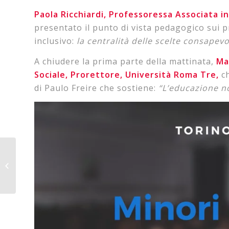
Paola Ricchiardi, Professoressa Associata i
presentato il punto di vista pedagogico sui 
inclusivo:
la centralità delle scelte consapevo
A chiudere la prima parte della mattinata,
Ma
Sociale, Prorettore, Università Roma Tre,
c
di Paulo Freire che sostiene:
“L’educazione n
Basilica Maria
Ausiliatrice: Settimana
Santa