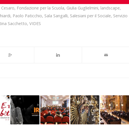
 Cesaro
,
Fondazione per la Scuola
,
Giulia Guglielmini
,
landscape
,
hiardi
,
Paolo Paticchio
,
Sala Sangalli
,
Salesiani per il Sociale
,
Servizio
tina Sacchetto
,
VIDES