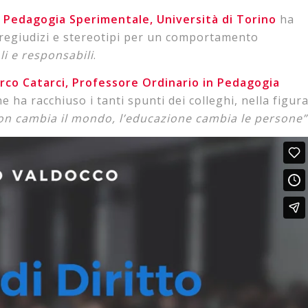
n Pedagogia Sperimentale, Università di Torino
ha
pregiudizi e stereotipi per un comportamento
li e responsabili
.
rco Catarci, Professore Ordinario in Pedagogia
he ha racchiuso i tanti spunti dei colleghi, nella figur
on cambia il mondo, l’educazione cambia le persone”