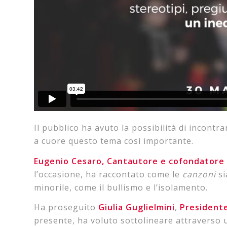
Il pubblico ha avuto la possibilità di incontr
a cuore questo tema così importante.
Eugenio Cesaro, Cantautore e cofondatore di
l’occasione, ha raccontato come le
canzoni
si
minorile, come il bullismo e l’isolamento.
Ha proseguito
Giulia Guglielmini
,
Presidente
presente, ha voluto sottolineare attraverso u