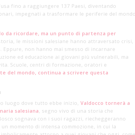
ffusa fino a raggiungere 137 Paesi, diventando
ionari, impegnati a trasformare le periferie del mond
o da ricordare, ma un punto di partenza per
toria, le missioni salesiane hanno attraversato crisi,
li. Eppure, non hanno mai smesso di incarnare
ruzione ed educazione ai giovani più vulnerabili, ma
ta. Scuole, centri di formazione, oratori e
rte del mondo, continua a scrivere questa
a
so luogo dove tutto ebbe inizio,
Valdocco tornerà a
naria salesiana
, segno vivo di una storia che
Bosco sognava con i suoi ragazzi, riecheggeranno
rà un momento di intensa commozione, in cui la
à simbolicamente attorno a quei giovani che oggi, com