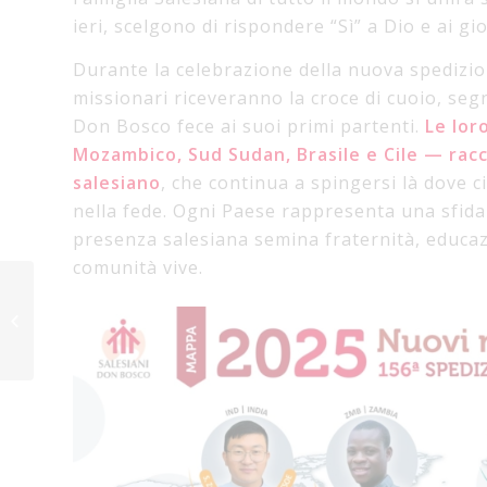
ieri, scelgono di rispondere “Sì” a Dio e ai gi
Durante la celebrazione della nuova spedizio
missionari riceveranno la croce di cuoio, se
Don Bosco fece ai suoi primi partenti.
Le lor
Mozambico, Sud Sudan, Brasile e Cile — racco
salesiano
, che continua a spingersi là dove 
nella fede. Ogni Paese rappresenta una sfida
presenza salesiana semina fraternità, educaz
comunità vive.
Spedizione
Missionaria Salesiana
2025: il sogno di Don
Bosco continua da Va...