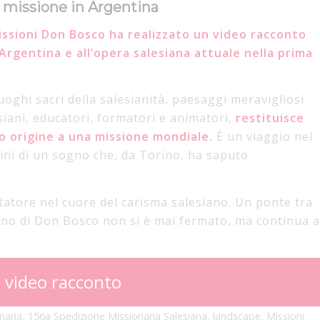
a missione in Argentina
issioni Don Bosco ha realizzato un video racconto
 Argentina
e all’opera salesiana attuale nella prima
luoghi sacri della salesianità, paesaggi meravigliosi
siani, educatori, formatori e animatori,
restituisce
to origine a una missione mondiale.
È un viaggio nel
igini di un sogno che, da Torino, ha saputo
atore nel cuore del carisma salesiano. Un ponte tra
gno di Don Bosco non si è mai fermato, ma continua a
l video racconto
naria
,
156a Spedizione Missionaria Salesiana
,
landscape
,
Missioni