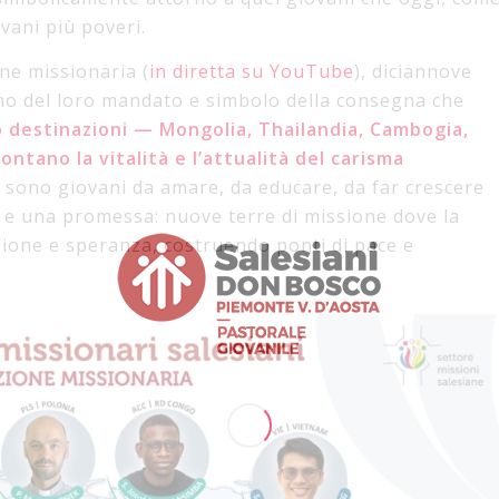
ovani più poveri.
ne missionaria (
in diretta su YouTube
), diciannove
gno del loro mandato e simbolo della consegna che
o destinazioni — Mongolia, Thailandia, Cambogia,
ntano la vitalità e l’attualità del carisma
ci sono giovani da amare, da educare, da far crescere
 e una promessa: nuove terre di missione dove la
ione e speranza, costruendo ponti di pace e