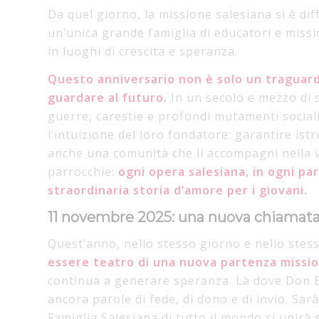
Da quel giorno, la missione salesiana si è di
un’unica grande famiglia di educatori e miss
in luoghi di crescita e speranza.
Questo anniversario non è solo un traguard
guardare al futuro.
In un secolo e mezzo di s
guerre, carestie e profondi mutamenti socia
l’intuizione del loro fondatore: garantire ist
anche una comunità che li accompagni nella vi
parrocchie:
ogni opera salesiana, in ogni pa
straordinaria storia d’amore per i giovani.
11 novembre 2025: una nuova chiamat
Quest’anno, nello stesso giorno e nello stes
essere teatro di una nuova partenza missio
continua a generare speranza. Là dove Don 
ancora parole di fede, di dono e di invio. Sa
Famiglia Salesiana di tutto il mondo si unir