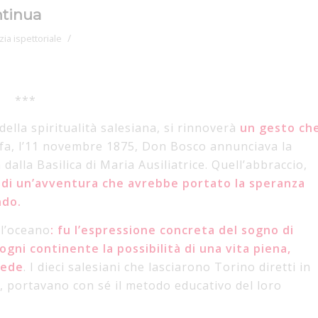
ntinua
/
zia ispettoriale
***
ella spiritualità salesiana, si rinnoverà
un gesto ch
 fa, l’11 novembre 1875, Don Bosco annunciava la
alla Basilica di Maria Ausiliatrice. Quell’abbraccio,
io di un’avventura che avrebbe portato la speranza
ndo.
 l’oceano
: fu l’espressione concreta del sogno di
ogni continente la possibilità di una vita piena,
fede
. I dieci salesiani che lasciarono Torino diretti in
, portavano con sé il metodo educativo del loro