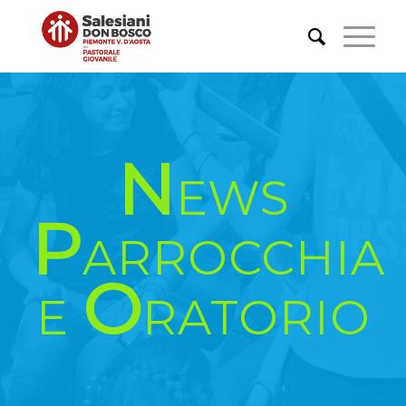
N
EWS
P
ARROCCHIA
O
E
RATORIO